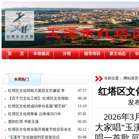
首 页
本馆概况
分馆
辅导培训
群文动态
非
消防安全
当前位置：
网站首页
本周热门
红塔区文
红塔区文化馆助力基层文艺建设 李
07-17
【百千万文化工程】 红塔区文化馆助
06-20
发布
红塔区文化馆成功举办首届“紫艺杯”
11-19
红塔区文化馆筹备 云南省2021年
07-01
2026年
墨韵红塔 书香玉溪
02-05
大家唱”玉
红塔区文化馆全面开展春节前后安全生
02-12
唱一首歌 
“玉溪号”文化旅游列车首发仪式
03-06