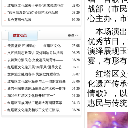
红塔区文化馆关于举办“周末传统花灯
02-05
战部（市民
“碧玉清溪是我家”摄影艺术作品展
08-29
心主办，市
举办剪纸作品展
10-20
本场演出精
群文动态
更多>>
优秀节目，
美育盛夏 艺润童心 ——红塔区文化
07-08
演绎展现玉
文艺赋能思政宣讲 花灯唱响司法担当
06-25
宴，有形有
以舞聚心润民心 文化惠民绽芳华——
05-28
红塔区文化馆开展“四季风”夏季文艺
05-11
红塔区文
文体旅交融助赛事 民族歌舞耀赛场
05-07
化遗产传承
红塔区文化馆积极参与五一假期文旅商
05-06
新兴州城非遗剧场暨群众艺术楼一期项
04-30
情歌》，以
2026年红塔区文化馆开展“五一”
04-30
惠民与传统
红塔区民族团结广场舞大赛圆满落幕
04-13
红塔区文化馆亮相职工文艺汇演 以
03-26