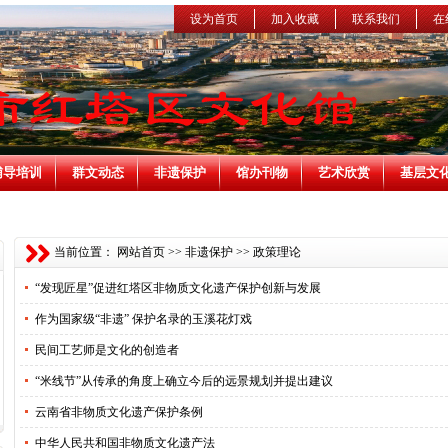
设为首页
加入收藏
联系我们
在
辅导培训
群文动态
非遗保护
馆办刊物
艺术欣赏
基层文
当前位置：
网站首页
>>
非遗保护
>>
政策理论
“发现匠星”促进红塔区非物质文化遗产保护创新与发展
作为国家级“非遗” 保护名录的玉溪花灯戏
民间工艺师是文化的创造者
“米线节”从传承的角度上确立今后的远景规划并提出建议
云南省非物质文化遗产保护条例
中华人民共和国非物质文化遗产法